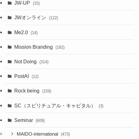
JW-UP
(15)
JWオンライン
(122)
Me2.0
(14)
Mission Branding
(192)
Not Doing
(314)
PostAI
(12)
Rock being
(159)
SC（スピリチュアル・キャピタル）
(3)
Seminar
(609)
MAIDO-international
(473)