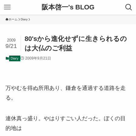
阪本啓一's BLOG
ホーム
Diary
80'sから進化せずに生きられるの
2009
9/21
は大仏のご利益
2009年9月21日
Diary
万やむを得ぬ所用あり、鎌倉を通過する道路を走
る。
連休真っ盛り。やはりすごい人だった。ぼくの目
的地は