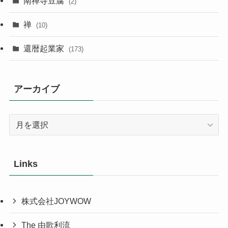
南禅寺豆腐
(2)
禅
(10)
還暦起業家
(173)
アーカイブ
ア
ー
カ
イ
Links
ブ
株式会社JOYWOW
The 由歌利流