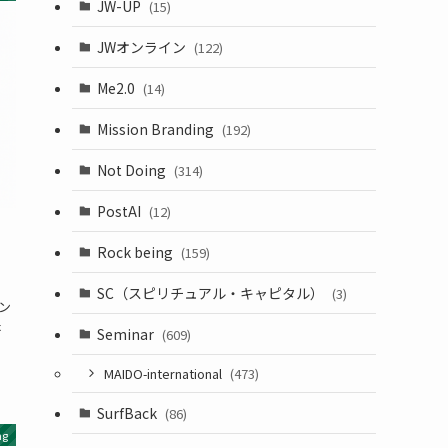
JW-UP
(15)
JWオンライン
(122)
Me2.0
(14)
Mission Branding
(192)
Not Doing
(314)
PostAI
(12)
Rock being
(159)
SC（スピリチュアル・キャピタル）
(3)
コン
た
Seminar
(609)
MAIDO-international
(473)
SurfBack
(86)
ng