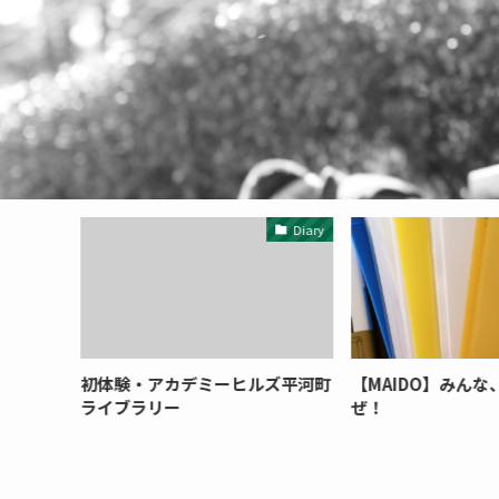
Focus1
Diary
lf
初体験・アカデミーヒルズ平河町
【MAIDO】みん
ライブラリー
ぜ！