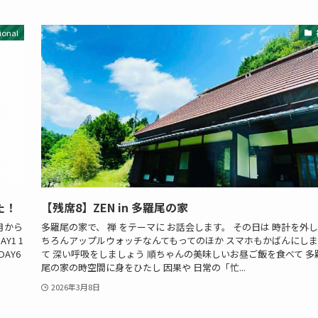
ional
た！
【残席8】ZEN in 多羅尾の家
月から
多羅尾の家で、 禅 をテーマに お話会します。 その日は 時計を外し
Y1 1
ちろんアップルウォッチなんてもってのほか スマホもかばんにしま
DAY6
て 深い呼吸をしましょう 順ちゃんの美味しいお昼ご飯を食べて 多
尾の家の時空間に身をひたし 因果や 日常の「忙...
2026年3月8日