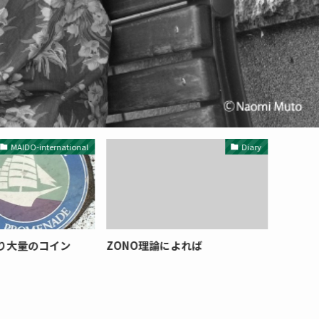
MAIDO-international
Diary
より大量のコイン
ZONO理論によれば
踏み倒