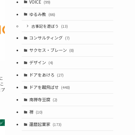
VOICE
(99)
ゆるみ教
(66)
古事記を遊ぼう
(13)
コンサルティング
(7)
サクセス・ブレーン
(8)
デザイン
(4)
ドアをあけろ
(27)
こ
もこ
ドアを蹴飛ばせ
(448)
まプ
南禅寺豆腐
(2)
禅
(10)
ン
還暦起業家
(173)