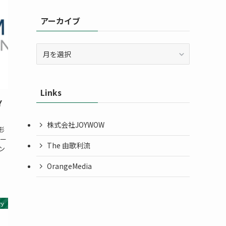
アーカイブ
ア
ー
カ
イ
Links
ブ
Y
株式会社JOYWOW
形
ワー
The 由歌利流
ン
OrangeMedia
ry