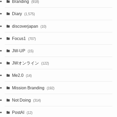
Branding
(918)
Diary
(1,575)
discoverjapan
(10)
Focus1
(707)
JW-UP
(15)
JWオンライン
(122)
Me2.0
(14)
Mission Branding
(192)
Not Doing
(314)
PostAI
(12)