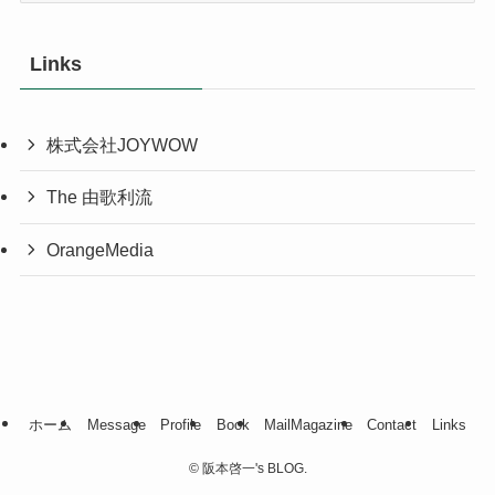
カ
イ
Links
ブ
株式会社JOYWOW
The 由歌利流
OrangeMedia
ホーム
Message
Profile
Book
MailMagazine
Contact
Links
©
阪本啓一's BLOG.