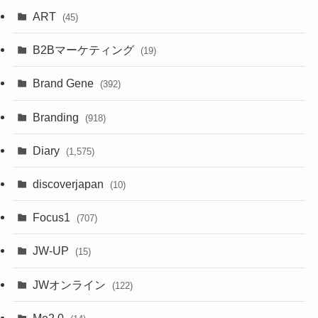
ART
(45)
B2Bマーケティング
(19)
Brand Gene
(392)
Branding
(918)
Diary
(1,575)
discoverjapan
(10)
Focus1
(707)
JW-UP
(15)
JWオンライン
(122)
Me2.0