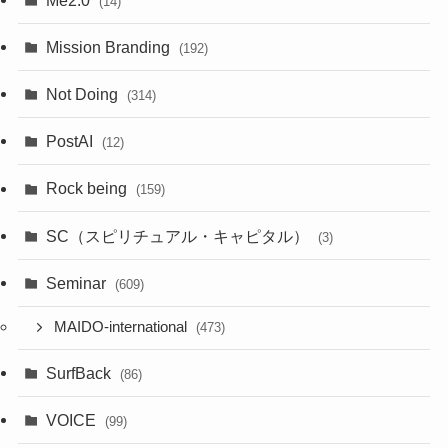
(14)
Mission Branding
(192)
Not Doing
(314)
PostAI
(12)
Rock being
(159)
SC（スピリチュアル・キャピタル）
(3)
Seminar
(609)
MAIDO-international
(473)
SurfBack
(86)
VOICE
(99)