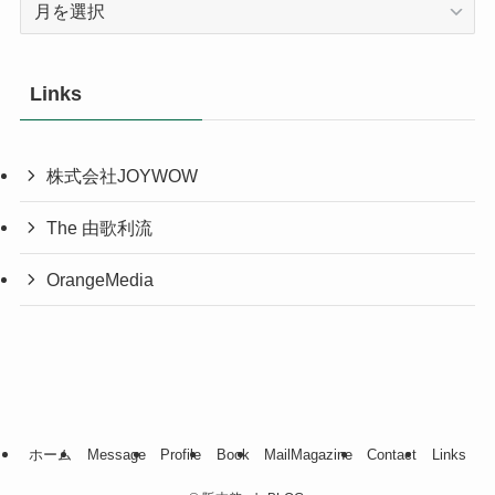
ー
カ
イ
Links
ブ
株式会社JOYWOW
The 由歌利流
OrangeMedia
ホーム
Message
Profile
Book
MailMagazine
Contact
Links