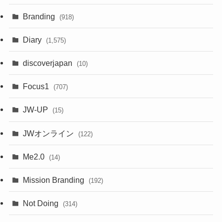
Branding
(918)
Diary
(1,575)
discoverjapan
(10)
Focus1
(707)
JW-UP
(15)
JWオンライン
(122)
Me2.0
(14)
Mission Branding
(192)
Not Doing
(314)