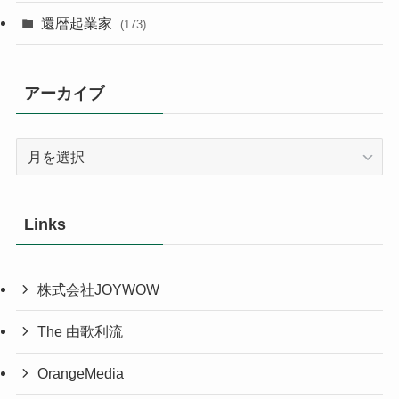
還暦起業家
(173)
アーカイブ
ア
ー
カ
イ
Links
ブ
株式会社JOYWOW
The 由歌利流
OrangeMedia