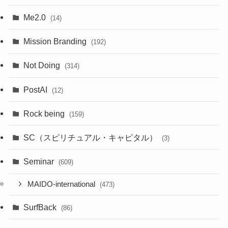
Me2.0
(14)
Mission Branding
(192)
Not Doing
(314)
PostAI
(12)
Rock being
(159)
SC（スピリチュアル・キャピタル）
(3)
Seminar
(609)
MAIDO-international
(473)
SurfBack
(86)