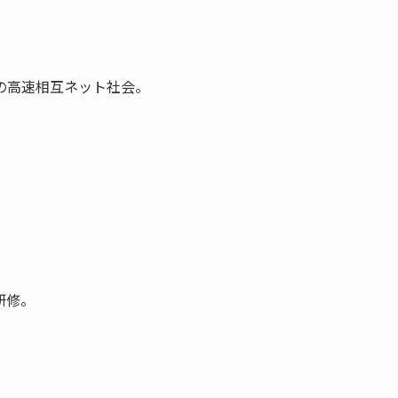
の高速相互ネット社会。
。
研修。