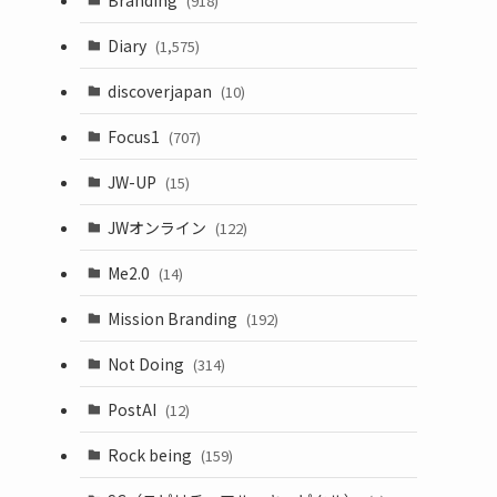
(918)
Diary
(1,575)
discoverjapan
(10)
Focus1
(707)
JW-UP
(15)
JWオンライン
(122)
Me2.0
(14)
Mission Branding
(192)
Not Doing
(314)
PostAI
(12)
Rock being
(159)