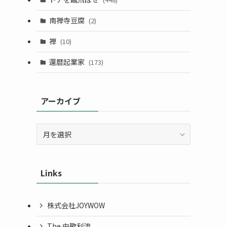
南禅寺豆腐
(2)
禅
(10)
還暦起業家
(173)
アーカイブ
ア
ー
カ
イ
Links
ブ
株式会社JOYWOW
The 由歌利流