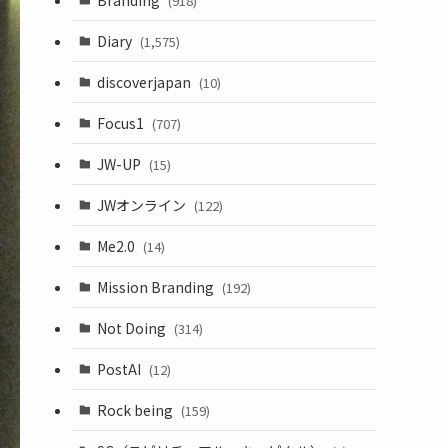
(918)
Diary
(1,575)
discoverjapan
(10)
Focus1
(707)
JW-UP
(15)
JWオンライン
(122)
Me2.0
(14)
Mission Branding
(192)
Not Doing
(314)
PostAI
(12)
Rock being
(159)