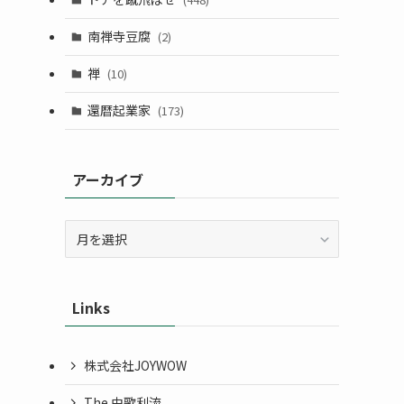
南禅寺豆腐
(2)
禅
(10)
還暦起業家
(173)
アーカイブ
ア
ー
カ
イ
Links
ブ
株式会社JOYWOW
The 由歌利流