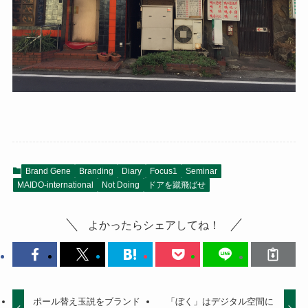
Brand Gene
Branding
Diary
Focus1
Seminar
MAIDO-international
Not Doing
ドアを蹴飛ばせ
よかったらシェアしてね！
ポール替え玉説をブランド
「ぼく」はデジタル空間に