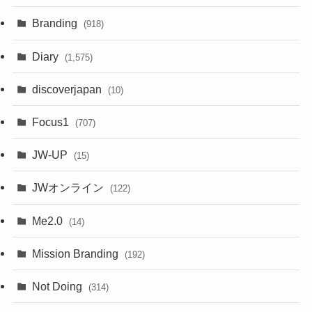
Branding
(918)
Diary
(1,575)
discoverjapan
(10)
Focus1
(707)
JW-UP
(15)
JWオンライン
(122)
Me2.0
(14)
Mission Branding
(192)
Not Doing
(314)