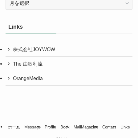
ア
ー
カ
イ
Links
ブ
株式会社JOYWOW
The 由歌利流
OrangeMedia
ホーム
Message
Profile
Book
MailMagazine
Contact
Links