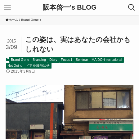
阪本啓一's BLOG
ホーム
Brand Gene
この姿は、実はあなたの会社かも
2015
3/09
しれない
Brand Gene
Branding
Diary
Focus1
Seminar
MAIDO-international
Not Doing
ドアを蹴飛ばせ
2015年3月9日