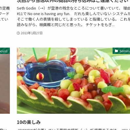
の定義
Seth Godin（→）が空港の残念なところについて書いていて、 理
フード
#11で No one is having any fun. だれも楽しんでいない システム
れてい
そこで働く人の表情を殺してしまっている と指摘している。 これ
読みながら、映画館と同じだと思った。 チケットをもぎ...
2013年1月27日
ocus1
Semin
10の楽しみ