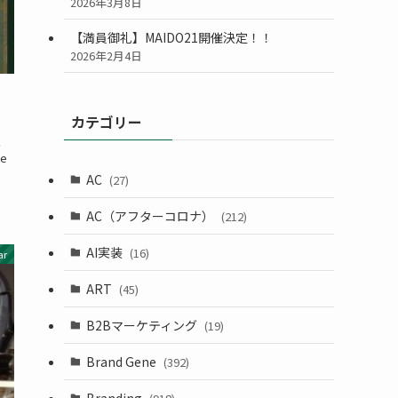
2026年3月8日
【満員御礼】MAIDO21開催決定！！
2026年2月4日
カテゴリー
、
e
AC
(27)
AC（アフターコロナ）
(212)
AI実装
(16)
ar
ART
(45)
B2Bマーケティング
(19)
Brand Gene
(392)
Branding