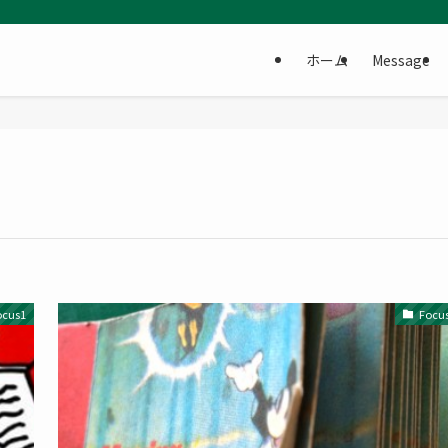
ホーム
Message
ocus1
Focu