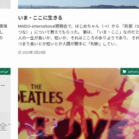
いま・ここに生きる
表現
MAIDO-international懇親会で、はじめちゃん（→）から 「刹那（
し
つな）」について教えてもらった。 要は、「いま・ここ」なのだ
の
人の一生が長いか、短いか、それはこころのありようであり、 そ
つまり長いとか短いとか人間が勝手に「判断」してい...
2013年1月29日
minar
Semin