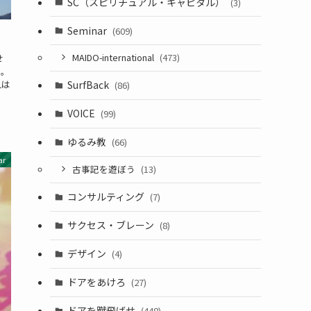
SC（スピリチュアル・キャピタル）
(3)
Seminar
(609)
MAIDO-international
(473)
せ
と。
れは
SurfBack
(86)
VOICE
(99)
ゆるみ教
(66)
ar
古事記を遊ぼう
(13)
コンサルティング
(7)
サクセス・ブレーン
(8)
デザイン
(4)
ドアをあけろ
(27)
ドアを蹴飛ばせ
(448)