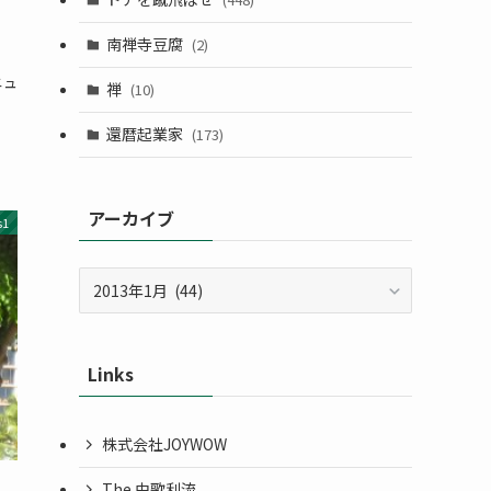
南禅寺豆腐
(2)
。
ニュ
禅
(10)
還暦起業家
(173)
アーカイブ
s1
ア
ー
カ
イ
Links
ブ
株式会社JOYWOW
The 由歌利流