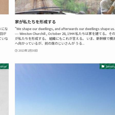
家が私たちを形成する
うにな
"We shape our dwellings, and afterwards our dwellings shape us.
羽が
--- Winston Churchill , October 28, 1944 私たちは家を建てる。そ
ていな
が私たちを形成する。 組織にもこれが言える。 いま、新幹線で横
へ向かっているが、前の席のじいさんが うる...
2013年1月30日
minar
Semin