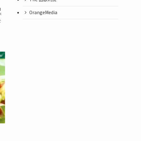
由
OrangeMedia
が
を
ar