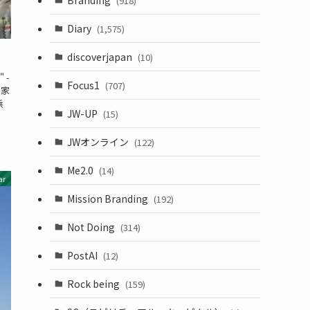
(918)
Diary
(1,575)
discoverjapan
(10)
" -
Focus1
(707)
の家
浜
JW-UP
(15)
JWオンライン
(122)
Me2.0
(14)
ar
Mission Branding
(192)
Not Doing
(314)
PostAI
(12)
Rock being
(159)