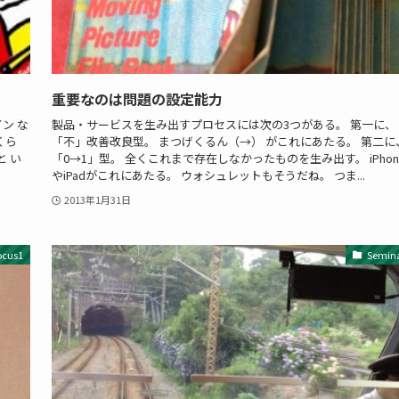
重要なのは問題の設定能力
ン な
製品・サービスを生み出すプロセスには次の3つがある。 第一に、
くら
「不」改善改良型。 まつげくるん（→） がこれにあたる。 第二に
 い
「0→1」型。 全くこれまで存在しなかったものを生み出す。 iPhon
やiPadがこれにあたる。 ウォシュレットもそうだね。 つま...
2013年1月31日
ocus1
Semin