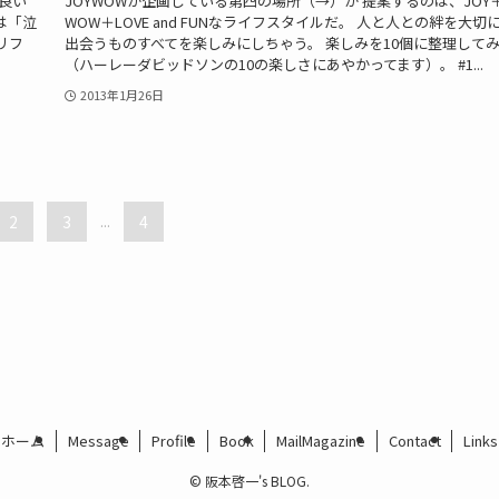
の良い
JOYWOWが企画している第四の場所（→）が 提案するのは、JOY
は「泣
WOW＋LOVE and FUNなライフスタイルだ。 人と人との絆を大切
リフ
出会うものすべてを楽しみにしちゃう。 楽しみを10個に整理して
（ハーレーダビッドソンの10の楽しさにあやかってます）。 #1...
2013年1月26日
2
3
...
4
ホーム
Message
Profile
Book
MailMagazine
Contact
Links
©
阪本啓一's BLOG.