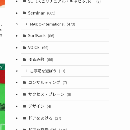
SC（スピリチュアル・キャピタル）
(3)
Seminar
(609)
MAIDO-international
(473)
の、
e
マ
SurfBack
(86)
VOICE
(99)
ゆるみ教
(66)
ry
古事記を遊ぼう
(13)
コンサルティング
(7)
サクセス・ブレーン
(8)
デザイン
(4)
ドアをあけろ
(27)
ドアを蹴飛ばせ
(448)