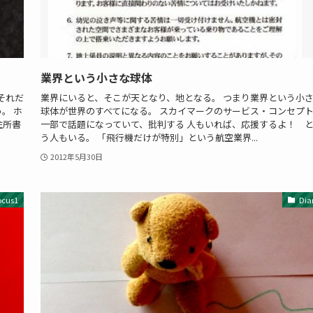
業界という小さな球体
それだ
業界にいると、そこが天となり、地となる。 つまり業界という小
。 ホ
球体が世界のすべてになる。 スカイマークのサービス・コンセプ
住所書
一部で話題になっていて、批判する 人もいれば、応援するよ！ 
う人もいる。 「飛行機だけが特別」という航空業界...
2012年5月30日
ocus1
Dia