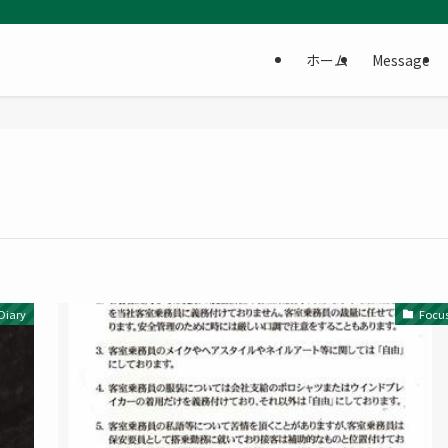
ホーム
Message
Diary
Focu