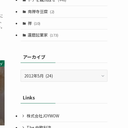
南禅寺豆腐
(2)
に
、
禅
(10)
ー。
還暦起業家
(173)
アーカイブ
ry
ア
ー
カ
イ
Links
ブ
株式会社JOYWOW
The 由歌利流