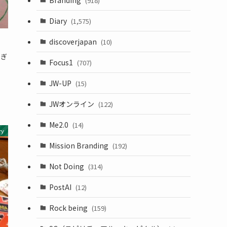
(918)
Diary
(1,575)
discoverjapan
(10)
すぎ
Focus1
(707)
！
JW-UP
(15)
JWオンライン
(122)
Me2.0
(14)
ry
Mission Branding
(192)
Not Doing
(314)
PostAI
(12)
Rock being
(159)