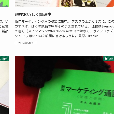
現在おいしく調理中
で、い
新作マーケティング本の執筆に集中。 デスクの上がカオスに。こ
る記憶
カオスは、ぼくの頭脳の中がそのまま表れている。 原稿はEvernot
、新品
で書く（メインマシンのMacBook Airだけではなく、ウィンドウズ
シンでも 思いついた瞬間に書けるように。最悪、iPadか...
2012年5月23日
Diary
Dia