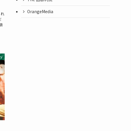
OrangeMedia
され
だ
額
ry