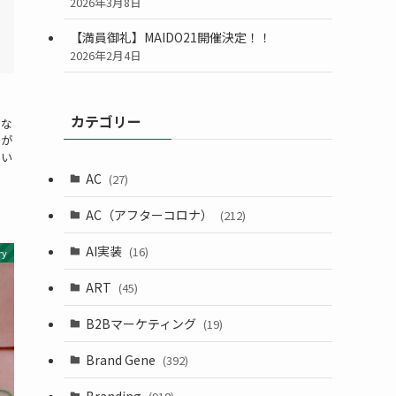
2026年3月8日
【満員御礼】MAIDO21開催決定！！
2026年2月4日
カテゴリー
さな
トが
とい
AC
(27)
AC（アフターコロナ）
(212)
AI実装
(16)
ry
ART
(45)
B2Bマーケティング
(19)
Brand Gene
(392)
Branding