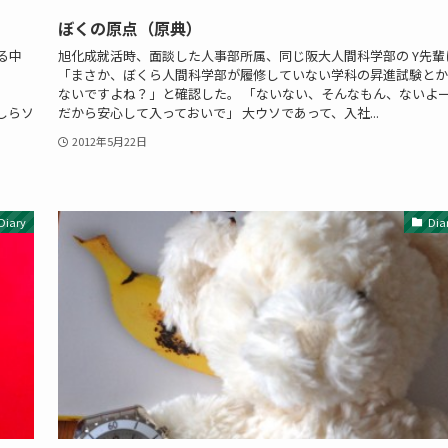
ぼくの原点（原典）
まる中
旭化成就活時、面談した人事部所属、同じ阪大人間科学部の Y先輩
「まさか、ぼくら人間科学部が履修していない学科の昇進試験とか
ないですよね？」と確認した。 「ないない、そんなもん、ないよ
かしらソ
だから安心して入っておいで」 大ウソであって、入社...
2012年5月22日
Diary
Dia