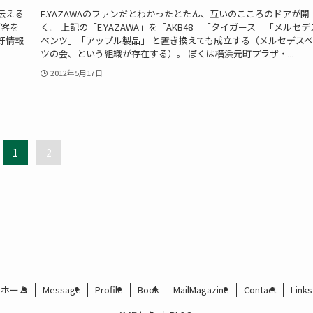
伝える
E.YAZAWAのファンだとわかったとたん、互いのこころのドアが開
顧客を
く。 上記の「E.YAZAWA」を「AKB48」「タイガース」「メルセデ
好情報
ベンツ」「アップル製品」 と置き換えても成立する（メルセデス
ツの会、という組織が存在する）。 ぼくは横浜元町プラザ・...
2012年5月17日
1
2
ホーム
Message
Profile
Book
MailMagazine
Contact
Links